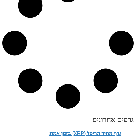
רונים
ריפל (XRP) בזמן אמת