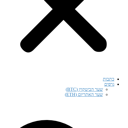
שער הביטקוין (BTC)
שער האתריום (ETH)