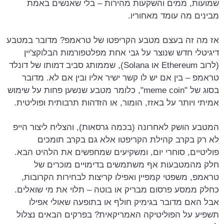
שמועות, ממים והשקעות מהירות – בלי שאנשים באמת
מבינים מה עומד מאחוריו.
אז מה זה בעצם מטבע הקריפטו של טראמפ? מדובר במטבע
דיגיטלי חדש שנוצר על גבי אחת מפלטפורמות הבלוקצ'יין
(לרוב Ethereum או Solana), שממותג סביב דמותו של דונלד
טראמפ – בין אם יש לו קשר ישיר אליו ובין אם לא. מדובר
בסוג של "meme coin", כלומר מטבע שנשען פחות על שימוש
אמיתי ויותר על באזז, הומור, או הזדהות תרבותית ופוליטית.
המטבע הושק לאחרונה (בכמה גרסאות), והצליח ליצור הייפ
לא רק בקרב קהילת הקריפטו אלא גם בקרב תומכים
פוליטיים, סוחרי יום, ומשקיעים שמחפשים את הלהיט הבא.
חלק מהמטבעות אף משתמשים בדימויים מוכרים של
טראמפ, משפטי קמפיין ואפילו קריצות לבחירות הקרובות,
כחלק ממסע פרסום מבריק או בוטה – תלוי את מי שואלים.
אבל האם מדובר בגימיק חולף או בתופעה שאולי אפילו
תשפיע על הפוליטיקה האמריקאית? בפרקים הבאים נצלול