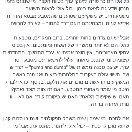
כל אלו הם כר פורה לזינוקי ערך בטווח הקצר. מי שנכנס בזמן
הנכון ויודע גם לצאת בזמן, יכול אולי לראות תשואה
משמעותית. יש משקיעים שטוענים שהמטבע מבטא הזדהות
אידיאולוגית, ומבחינתם זו גם דרך לתמוך – לא רק להרוויח.
אבל יש גם צדדים פחות זוהרים. ברוב המקרים, מטבעות
כאלו הם לא יותר ממשחק של רגשות ומומנטום. אין בסיס
עסקי מאחוריהם, אין מוצר אמיתי או ערך מתמשך. התנודתיות
קיצונית, ומי שנכנס מאוחר עלול להישאר עם מטבע חסר
ערך. יש גם סכנה ממשית של "pump and dump" – תרחיש
שבו השווי עולה בעקבות התלהבות רגעית ואז צונח כאשר
המשקיעים הראשונים מוכרים את חלקם. בנוסף, כדאי לבדוק
היטב מי עומד מאחורי המטבע. האם זה צוות מוכר ואמין?
האם יש שקיפות מלאה? האם יש ביקורת קוד? ואם לא – זו
נורת אזהרה ברורה.
אם לסכם: מי שמבין שזה משחק ספקולטיבי ושם בו סכום קטן
שהוא מוכן להפסיד – יכול אולי ליהנות מהנסיעה. אבל מי