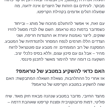
מבוקר. לעיתים גם הזהות של היוצרים אינה ידועה, מה
שמעלה דגלים אדומים בקהילת הקריפטו.
עם זאת, אי אפשר להתעלם מהכוח של מותג – ובייחוד
כשמדובר בדמות כמו טראמפ. השם שלו לבדו מסוגל להזיז
שווקים, לייצר נאמנות עיוורת או התנגדות חריפה, ושני
הצדדים הללו תורמים לנפח המסחר ולתנודתיות של המטבע.
המסקנה של רוב המומחים: זה מטבע עם פוטנציאל לרווח
מהיר – אבל גם עם סיכון עצום, וללא בסיס כלכלי יציב.
השקעה בו דומה יותר להימור מאשר לתכנון פיננסי.
האם כדאי להשקיע במטבע של טראמפ?
אז אחרי כל ההתלהבות, נשאלת השאלה המתבקשת: האם
שווה להשקיע במטבע הקריפטו של טראמפ?
מהצד החיובי, מדובר במטבע שנהנה מבאזז חזק מאוד. שיח
פוליטי, דמות פרובוקטיבית וסצנת קריפטו שאוהבת דרמה –