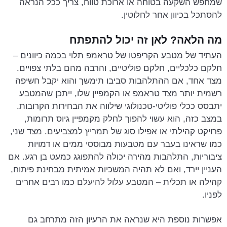
שמחפש השקעה בטוחה או ארוכת טווח, צריך ככל הנראה
להסתכל בכיוון אחר לחלוטין.
מה הלאה? לאן זה יכול להתפתח
העתיד של מטבע הקריפטו של טראמפ תלוי בכמה כיוונים –
חלקם כלכליים, חלקם פוליטיים, והרבה מהם בלתי צפויים.
מצד אחד, אם ההתלהבות סביבו תימשך והוא יקבל חשיפה
רשמית יותר מצד טראמפ או הקמפיין שלו, ייתכן שהמטבע
יתבסס ככלי פוליטי-טכנולוגי שילווה את הבחירות הקרובות.
במצב כזה, הוא עשוי להפוך לחלק מקמפיין גיוס תרומות,
פרויקט קהילתי או אפילו סוג של תמריץ למצביעים. מצד שני,
כמו שראינו בעבר עם מטבעות מבוססי ממים או דמויות
ציבוריות, התלהבות מהירה יכולה להתפוגג כמעט בן רגע. אם
העניין יירד, ואם לא תהיה המשכיות אמיתית מבחינת פיתוח,
קהילה או תכלית – המטבע עלול להיעלם כמו רבים אחרים
לפניו.
אפשרות נוספת היא שנראה את הרעיון הזה מתרחב גם