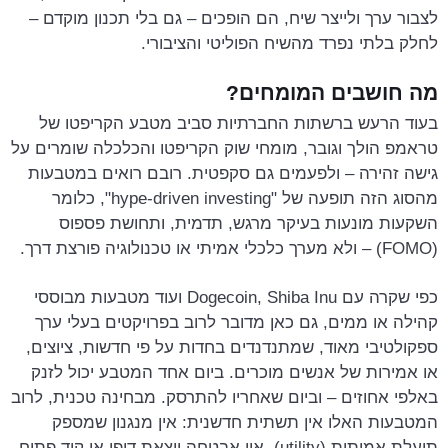
לצבור ערך ולייצר שיח, הם הופכים – גם בלי תכנון מוקדם –
לחלק בלתי נפרד מהשיח הפוליטי והציבורי.
מה חושבים המומחים?
בעוד הרעש ברשתות החברתיות סביב מטבע הקריפטו של
טראמפ הולך וגובר, מומחי שוק הקריפטו והכלכלה שומרים על
גישה זהירה – ולפעמים גם סקפטית. רובם רואים במטבעות
מהסוג הזה תופעה של "hype-driven investing", כלומר
השקעות מונעות בעיקר מרגש, תדמית, ותחושת פספוס
(FOMO) – ולא מערך כלכלי אמיתי או טכנולוגיה פורצת דרך.
כפי שקרה עם Dogecoin, Shiba Inu ועוד מטבעות מבוססי
קהילה או ממים, גם כאן מדובר לרוב בפרויקטים בעלי ערך
ספקולטיבי מאוד, שמתנדנדים בחדות על פי חדשות, ציוצים,
או אמירות של אנשים מוכרים. ביום אחד המטבע יכול לזנק
באלפי אחוזים – וביום שאחריו להתרסק. מבחינה טכנית, לרוב
המטבעות האלו אין תשתית חדשנית: אין מנגנון שמספק
תועלת אמיתית (utility), אין אבטחה יוצאת דופן או קוד פתוח