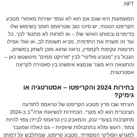
NFT.
המשמעות היא שגם אם הוא לא עומד ישירות מאחורי מטבע
הקריפטו הנוכחי, יש סיכוי טוב שטראמפ תומך בשימוש שלו
בדימויים ובמותג האישי שלו – או לפחות לא מתנגד לכך. כל
עוד זה משרת את התדמית, מביא תשומת לב, או אולי אפילו
תרומות עקיפות לקמפיין, נראה שהוא מוכן לשחק במשחק.
הגבול בין "מטבע פוליטי" לבין "פרויקט ממים" מיטשטש כאן –
והתוצאה היא מוצר שנמצא איפשהו בין סאטירה לקריצה
אסטרטגית.
בחירות 2024 והקריפטו – אסטרטגיה או
גימיק?
העיתוי שבו פרץ מטבע הקריפטו של טראמפ לתודעה
הציבורית הוא לא מקרי. הבחירות לנשיאות ארה״ב ב-2024
מתקרבות בצעדי ענק, והמאבק בין טראמפ לביידן צפוי להיות
צמוד, רועש ומלא בתחבולות שיווקיות – גם כאלה שמעבר
למגרש הפוליטי המסורתי. מטבע קריפטו, שמתלבש על דמותו