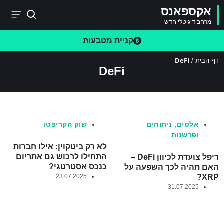
אקספאנס
מרחב דיגיטלי חדש
קניית מטבעות
DeFi
דף הבית
/
DeFi
אלטים
,
ניתוחים
שוק הקריפטו
ופרשנות
לא רק ביטקוין: אילו חברות
התחילו לרכוש גם אתריום
ריפל צועדת לכיוון DeFi –
כנכס אסטרטגי?
האם תהיה לכך השפעה על
23.07.2025
XRP?
31.07.2025