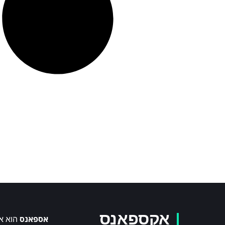
אקספאנס
אספאנס
הוא א